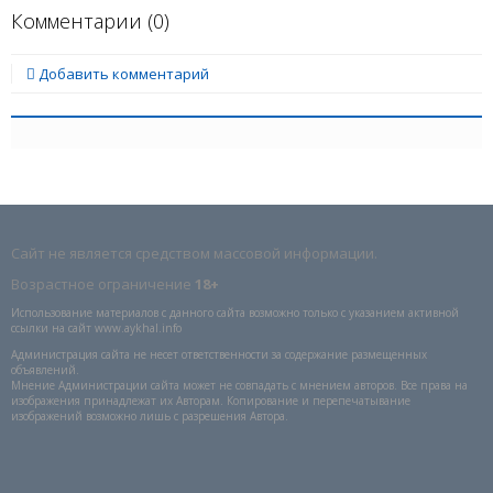
Комментарии (
0
)
Добавить комментарий
Сайт не является средством массовой информации.
Возрастное ограничение
18+
Использование материалов с данного сайта возможно только с указанием активной
ссылки на сайт www.aykhal.info
Администрация сайта не несет ответственности за содержание размещенных
объявлений.
Мнение Администрации сайта может не совпадать с мнением авторов. Все права на
изображения принадлежат их Авторам. Копирование и перепечатывание
изображений возможно лишь с разрешения Автора.