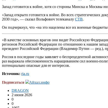
Запад готовится к войне, хотя со стороны Минска и Москвы ни
«Запад открыто готовится к войне. Во всех стратегических до
2030 год», — сказал Вольфович телеканалу
СТВ
.
Он подчеркнул, что «на это нацелены все их военные бюджеты
«В качестве основных врагов они видят Российскую Федерацию,
регионов Российской Федерации по отношению к нашим западны
президент Российской Федерации (Владимир Путин — ред.), пр
Россия в последние годы заявляет о беспрецедентной активно
раз выражала обеспокоенность наращиванием сил военно-полити
потенциально опасные для ее интересов.
Источник:
ria.ru
Подписаться
Айхал.инфо
DRAGON
2 июня 2026
0
0
1097