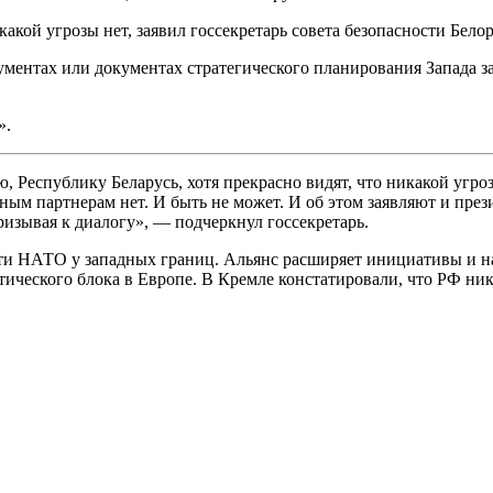
какой угрозы нет, заявил госсекретарь совета безопасности Бел
кументах или документах стратегического планирования Запада 
».
 Республику Беларусь, хотя прекрасно видят, что никакой угро
м партнерам нет. И быть не может. И об этом заявляют и през
изывая к диалогу», — подчеркнул госсекретарь.
сти НАТО у западных границ. Альянс расширяет инициативы и н
ческого блока в Европе. В Кремле констатировали, что РФ нико