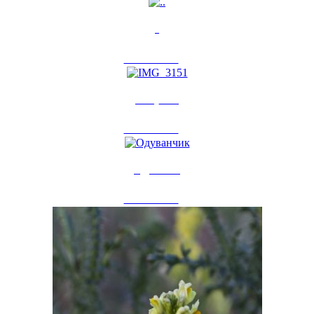
..
20 авг 2013
0
IMG_3151
18 авг 2013
0
Одуванчик
15 авг 2013
0