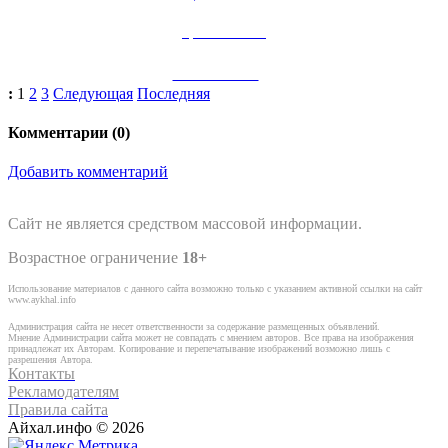
Цветочек2904
24 июн 2013
0
:
1
2
3
Следующая
Последняя
Комментарии (
0
)
Добавить комментарий
Сайт не является средством массовой информации.
Возрастное ограничение
18+
Использование материалов с данного сайта возможно только с указанием активной ссылки на сайт
www.aykhal.info
Администрация сайта не несет ответственности за содержание размещенных объявлений.
Мнение Администрации сайта может не совпадать с мнением авторов. Все права на изображения
принадлежат их Авторам. Копирование и перепечатывание изображений возможно лишь с
разрешения Автора.
Контакты
Рекламодателям
Правила сайта
Айхал.инфо © 2026