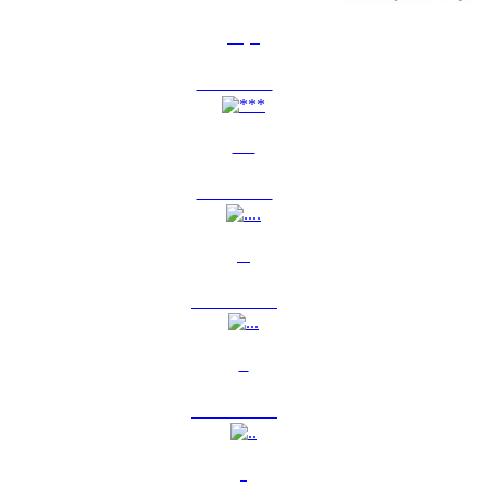
Утро
7 авг 2015
0
***
7 авг 2015
0
....
10 сен 2013
0
...
10 сен 2013
0
..