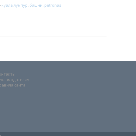
куала лумпур
,
башни
,
petronas
онтакты
екламодателям
равила сайта