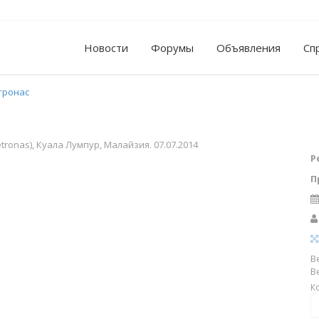
Новости
Форумы
Объявления
Сп
тронас
onas), Куала Лумпур, Малайзия. 07.07.2014
Р
П
В
В
К