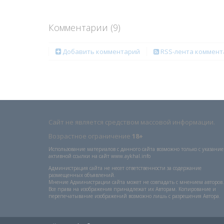
Комментарии (
9
)
Добавить комментарий
RSS-лента коммент
Сайт не является средством массовой информации.
Возрастное ограничение
18+
Использование материалов с данного сайта возможно только с указани
активной ссылки на сайт www.aykhal.info
Администрация сайта не несет ответственности за содержание
размещенных объявлений.
Мнение Администрации сайта может не совпадать с мнением авторов.
Все права на изображения принадлежат их Авторам. Копирование и
перепечатывание изображений возможно лишь с разрешения Автора.