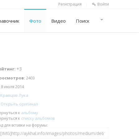
Регистрация
Войти
|
равочник
Фото
Видео
Поиск
+3
ейтинг:
росмотров:
2403
8 июля 2014
Кравцов Лука
Открыть оригинал
ернуться к
альбому
ернуться к
списку альбомов
од для вставки на форумы: