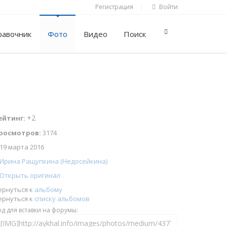
Регистрация
Войти
|
равочник
Фото
Видео
Поиск
+2
ейтинг:
росмотров:
3174
19 марта 2016
Ирина Ращупкина (Недосейкина)
Открыть оригинал
ернуться к
альбому
ернуться к
списку альбомов
од для вставки на форумы: