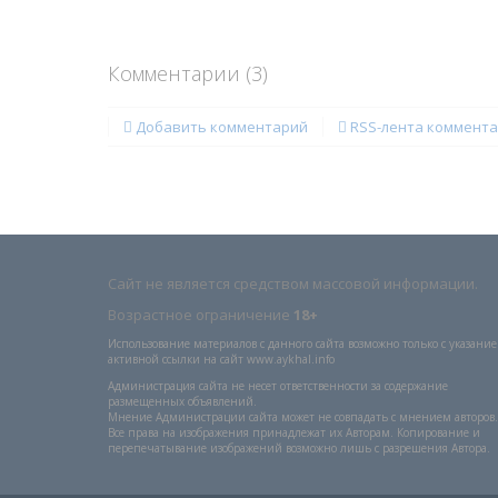
Комментарии (
3
)
Добавить комментарий
RSS-лента коммент
Сайт не является средством массовой информации.
Возрастное ограничение
18+
Использование материалов с данного сайта возможно только с указани
активной ссылки на сайт www.aykhal.info
Администрация сайта не несет ответственности за содержание
размещенных объявлений.
Мнение Администрации сайта может не совпадать с мнением авторов.
Все права на изображения принадлежат их Авторам. Копирование и
перепечатывание изображений возможно лишь с разрешения Автора.