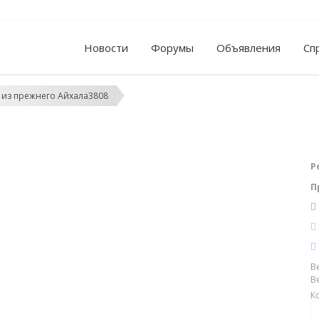
Новости
Форумы
Объявления
Сп
 из прежнего Айхала3808
Р
П
В
В
К