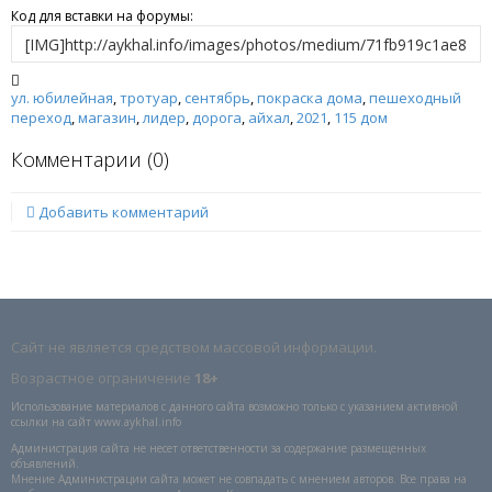
Код для вставки на форумы:
ул. юбилейная
,
тротуар
,
сентябрь
,
покраска дома
,
пешеходный
переход
,
магазин
,
лидер
,
дорога
,
айхал
,
2021
,
115 дом
Комментарии (
0
)
Добавить комментарий
Сайт не является средством массовой информации.
Возрастное ограничение
18+
Использование материалов с данного сайта возможно только с указанием активной
ссылки на сайт www.aykhal.info
Администрация сайта не несет ответственности за содержание размещенных
объявлений.
Мнение Администрации сайта может не совпадать с мнением авторов. Все права на