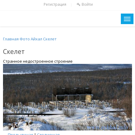
Регистрация
Войти
|
Главная
Фото
Айхал
Скелет
Скелет
Странное недостроенное строение
←
Предыдущая
|
Следующая
→