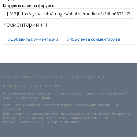
Код для вставки на форумы:
Комментарии (
1
)
Добавить комментарий
RSS-лента комментариев
Сайт не является средством массовой информации.
Возрастное ограничение
18+
Использование материалов с данного сайта возможно только с указанием активной
ссылки на сайт www.aykhal.info
Администрация сайта не несет ответственности за содержание размещенных
объявлений.
Мнение Администрации сайта может не совпадать с мнением авторов. Все права на
изображения принадлежат их Авторам. Копирование и перепечатывание
изображений возможно лишь с разрешения Автора.