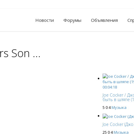
Новости
Форумы
Объявления
Сп
s Son ...
00:04:18
Joe Cocker / Дж
быть в шляпе (1
5
0
4
Музыка
Joe Cocker (Джо
25
0
4
Музыка