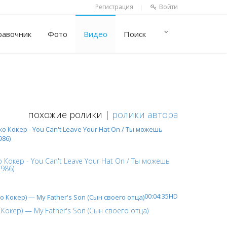
Регистрация
Войти
|
равочник
Фото
Видео
Поиск
похожие ролики |
ролики автора
о Кокер - You Can't Leave Your Hat On / Ты можешь
986)
00:04:35
HD
 Кокер) — My Father's Son (Сын своего отца)