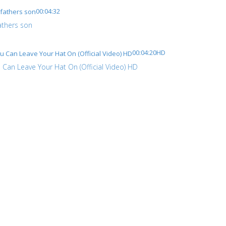
00:04:32
athers son
00:04:20
HD
 Can Leave Your Hat On (Official Video) HD