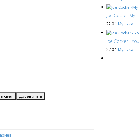
Joe Cocker-My f
22
0
1
Музыка
Joe Cocker - You
27
0
1
Музыка
ь свет
Добавить в
ариев