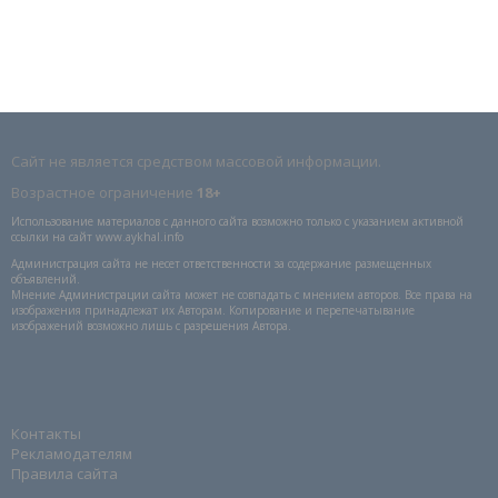
Сайт не является средством массовой информации.
Возрастное ограничение
18+
Использование материалов с данного сайта возможно только с указанием активной
ссылки на сайт www.aykhal.info
Администрация сайта не несет ответственности за содержание размещенных
объявлений.
Мнение Администрации сайта может не совпадать с мнением авторов. Все права на
изображения принадлежат их Авторам. Копирование и перепечатывание
изображений возможно лишь с разрешения Автора.
Контакты
Рекламодателям
Правила сайта