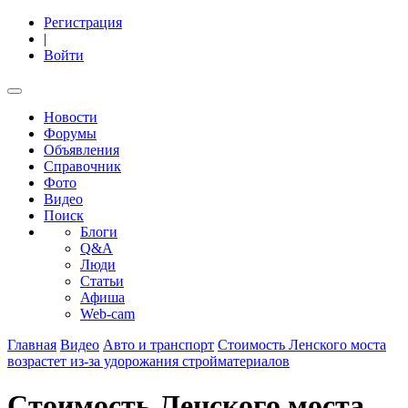
Регистрация
|
Войти
Новости
Форумы
Объявления
Справочник
Фото
Видео
Поиск
Блоги
Q&A
Люди
Статьи
Афиша
Web-cam
Главная
Видео
Авто и транспорт
Стоимость Ленского моста
возрастет из-за удорожания стройматериалов
Стоимость Ленского моста