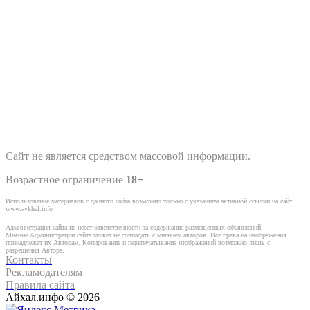
Сайт не является средством массовой информации.
Возрастное ограничение
18+
Использование материалов с данного сайта возможно только с указанием активной ссылки на сайт
www.aykhal.info
Администрация сайта не несет ответственности за содержание размещенных объявлений.
Мнение Администрации сайта может не совпадать с мнением авторов. Все права на изображения
принадлежат их Авторам. Копирование и перепечатывание изображений возможно лишь с
разрешения Автора.
Контакты
Рекламодателям
Правила сайта
Айхал.инфо © 2026