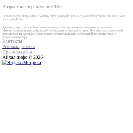
Возрастное ограничение
18+
Использование материалов с данного сайта возможно только с указанием активной ссылки на сайт
www.aykhal.info
Администрация сайта не несет ответственности за содержание размещенных объявлений.
Мнение Администрации сайта может не совпадать с мнением авторов. Все права на изображения
принадлежат их Авторам. Копирование и перепечатывание изображений возможно лишь с
разрешения Автора.
Контакты
Рекламодателям
Правила сайта
Айхал.инфо © 2026