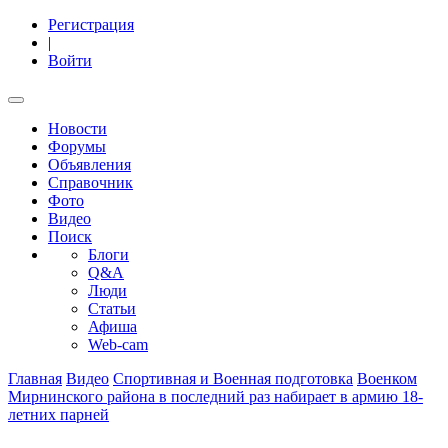
Регистрация
|
Войти
Новости
Форумы
Объявления
Справочник
Фото
Видео
Поиск
Блоги
Q&A
Люди
Статьи
Афиша
Web-cam
Главная
Видео
Спортивная и Военная подготовка
Военком
Мирнинского района в последний раз набирает в армию 18-
летних парней