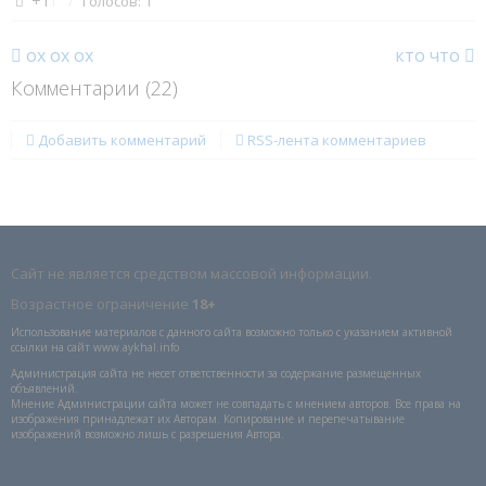
+1
↑
Голосов: 1
ох ох ох
кто что
Комментарии (
22
)
Добавить комментарий
RSS-лента комментариев
Сайт не является средством массовой информации.
Возрастное ограничение
18+
Использование материалов с данного сайта возможно только с указанием активной
ссылки на сайт www.aykhal.info
Администрация сайта не несет ответственности за содержание размещенных
объявлений.
Мнение Администрации сайта может не совпадать с мнением авторов. Все права на
изображения принадлежат их Авторам. Копирование и перепечатывание
изображений возможно лишь с разрешения Автора.