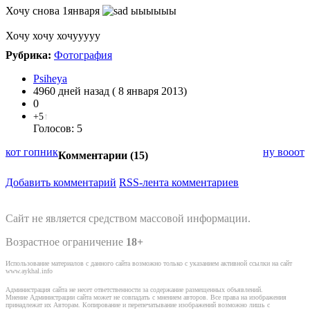
Хочу снова 1января
ыыыыыы
Хочу хочу хочууууу
Рубрика:
Фотография
Psiheya
4960 дней назад ( 8 января 2013)
0
+5
↑
Голосов: 5
кот гопник
ну вооот
Комментарии (
15
)
Добавить комментарий
RSS-лента комментариев
Сайт не является средством массовой информации.
Возрастное ограничение
18+
Использование материалов с данного сайта возможно только с указанием активной ссылки на сайт
www.aykhal.info
Администрация сайта не несет ответственности за содержание размещенных объявлений.
Мнение Администрации сайта может не совпадать с мнением авторов. Все права на изображения
принадлежат их Авторам. Копирование и перепечатывание изображений возможно лишь с