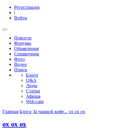
Регистрация
|
Войти
Новости
Форумы
Объявления
Справочник
Фото
Видео
Поиск
Блоги
Q&A
Люди
Статьи
Афиша
Web-cam
Главная
Блоги
За чашкой кофе...
ох ох ох
ох ох ох