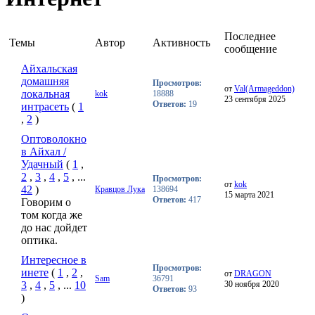
Последнее
Темы
Автор
Активность
сообщение
Айхальская
домашняя
Просмотров:
от
Val(Armageddon)
локальная
kok
18888
23 сентября 2025
Ответов:
19
интрасеть
(
1
,
2
)
Оптоволокно
в Айхал /
Удачный
(
1
,
2
,
3
,
4
,
5
, ...
Просмотров:
от
kok
42
)
Кравцов Лука
138694
15 марта 2021
Ответов:
417
Говорим о
том когда же
до нас дойдет
оптика.
Интересное в
Просмотров:
инете
(
1
,
2
,
от
DRAGON
Sam
36791
3
,
4
,
5
, ...
10
30 ноября 2020
Ответов:
93
)