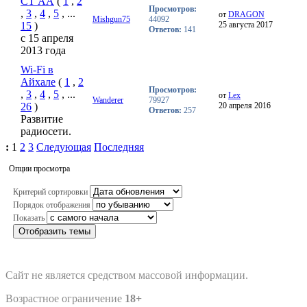
СТ АА
(
1
,
2
Просмотров:
,
3
,
4
,
5
, ...
от
DRAGON
Mishgun75
44092
15
)
25 августа 2017
Ответов:
141
с 15 апреля
2013 года
Wi-Fi в
Айхале
(
1
,
2
Просмотров:
,
3
,
4
,
5
, ...
от
Lex
Wanderer
79927
26
)
20 апреля 2016
Ответов:
257
Развитие
радиосети.
:
1
2
3
Следующая
Последняя
Опции просмотра
Критерий сортировки
Порядок отображения
Показать
Отобразить темы
Сайт не является средством массовой информации.
Возрастное ограничение
18+