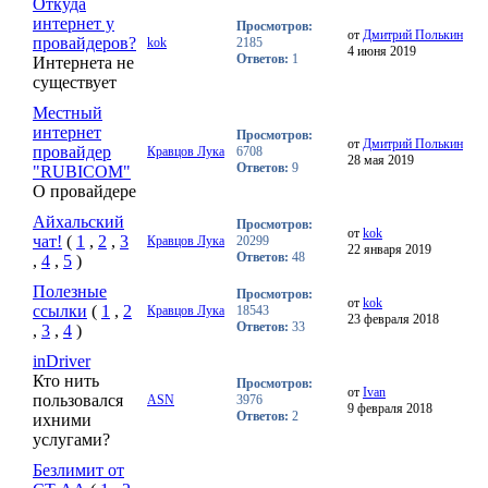
Откуда
интернет у
Просмотров:
от
Дмитрий Полькин
провайдеров?
kok
2185
4 июня 2019
Ответов:
1
Интернета не
существует
Местный
интернет
Просмотров:
от
Дмитрий Полькин
провайдер
Кравцов Лука
6708
28 мая 2019
Ответов:
9
"RUBICOM"
О провайдере
Айхальский
Просмотров:
от
kok
чат!
(
1
,
2
,
3
Кравцов Лука
20299
22 января 2019
Ответов:
48
,
4
,
5
)
Полезные
Просмотров:
от
kok
ссылки
(
1
,
2
Кравцов Лука
18543
23 февраля 2018
Ответов:
33
,
3
,
4
)
inDriver
Кто нить
Просмотров:
от
Ivan
пользовался
ASN
3976
9 февраля 2018
Ответов:
2
ихними
услугами?
Безлимит от