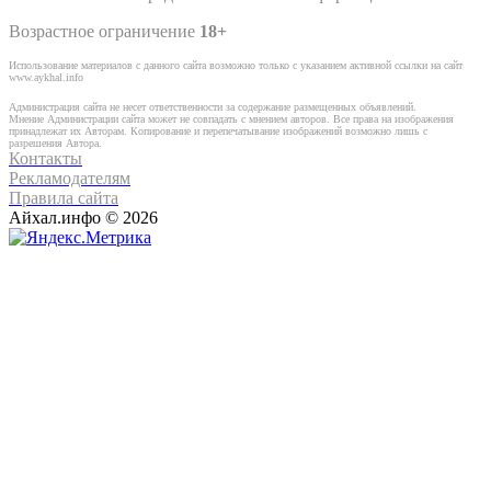
Возрастное ограничение
18+
Использование материалов с данного сайта возможно только с указанием активной ссылки на сайт
www.aykhal.info
Администрация сайта не несет ответственности за содержание размещенных объявлений.
Мнение Администрации сайта может не совпадать с мнением авторов. Все права на изображения
принадлежат их Авторам. Копирование и перепечатывание изображений возможно лишь с
разрешения Автора.
Контакты
Рекламодателям
Правила сайта
Айхал.инфо © 2026