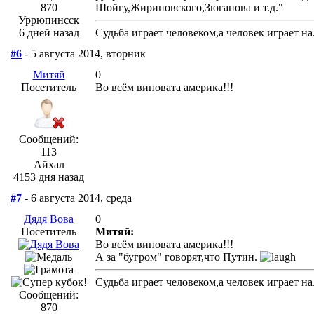
870
Шойгу,Жириновского,Зюганова и т.д."
Уррюпинсск
6 дней назад
Судьба играет человеком,а человек играет на.
#6
- 5 августа 2014, вторник
Митяй
0
Посетитель
Во всём виновата америка!!!
Сообщений:
113
Айхал
4153 дня назад
#7
- 6 августа 2014, среда
Дядя Вова
0
Посетитель
Митяй:
Во всём виновата америка!!!
А за "бугром" говорят,что Путин.
Судьба играет человеком,а человек играет на.
Сообщений:
870