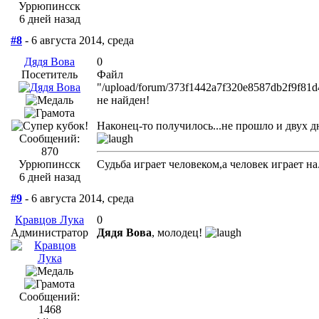
Уррюпинсск
6 дней назад
#8
- 6 августа 2014, среда
Дядя Вова
0
Посетитель
Файл
"/upload/forum/373f1442a7f320e8587db2f9f81d
не найден!
Наконец-то получилось...не прошло и двух д
Сообщений:
870
Уррюпинсск
Судьба играет человеком,а человек играет на.
6 дней назад
#9
- 6 августа 2014, среда
Кравцов Лука
0
Администратор
Дядя Вова
, молодец!
Сообщений:
1468