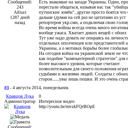
Сообщений:
Есть знакомые на западе Украины. Одни, пр
243
перестали общаться, называя нас так "убийц
Айхал
путинские зомби", другие просто боятся что 
1287 дней
дальше (думая на сей раз не цитатами из уст
назад
репортеров укр.сми, а подключая свою голов
Во время войны всегда очень много негатива
вообще ужаса. Хватает диких вещей с обоих 
Тут уже надо думать не опираясь на личност
отдельных ополченцев или представителей 
Украины, а о мотивах борьбы более глобальн
На сегодня война на украинской земле не что
как подобие "компьютерной стратегии" для 
более высокого уровня, которые считают
позволительным для своего положения играт
судьбами и жизнями людей. Солдаты с обоих
сторон......увы лишь пешки. И это очень стр
#3
- 4 августа 2014, понедельник
Кравцов Лука
0
Администратор
Интересное видео
http://youtu.be/mvzkFQrBOpE
Сообщений: