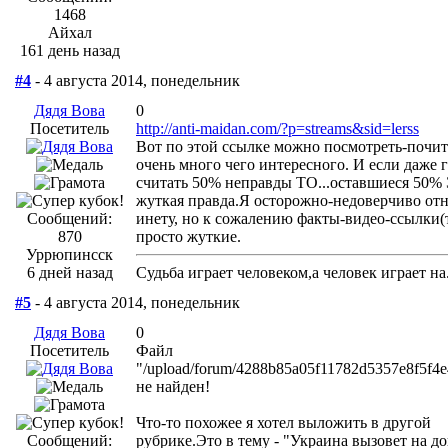
1468
Айхал
161 день назад
#4
- 4 августа 2014, понедельник
Дядя Вова
0
Посетитель
http://anti-maidan.com/?p=streams&sid=lerss
Вот по этой ссылке можно посмотреть-почит
очень много чего интересного. И если даже 
считать 50% неправды ТО...оставшиеся 50%
жуткая правда.Я осторожно-недоверчиво от
Сообщений:
инету, но к сожалению факты-видео-ссылки(
870
просто жуткие.
Уррюпинсск
6 дней назад
Судьба играет человеком,а человек играет на.
#5
- 4 августа 2014, понедельник
Дядя Вова
0
Посетитель
Файл
"/upload/forum/4288b85a05f11782d5357e8f5f4e
не найден!
Что-то похожее я хотел выложить в другой
Сообщений:
рубрике.Это в тему - "Украина вызовет на д