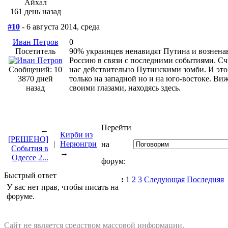
Айхал
161 день назад
#10
- 6 августа 2014, среда
Иван Петров
0
Посетитель
90% украинцев ненавидят Путина и вознена
Россию в связи с последними событиями. С
Сообщений: 10
нас действительно Путинскими зомби. И это
3870 дней
только на западной но и на юго-востоке. Виж
назад
своими глазами, находясь здесь.
Перейти
←
Кирби из
[РЕШЕНО]
|
Нерюнгри
на
События в
→
Одессе 2...
форум:
Быстрый ответ
:
1
2
3
Следующая
Последняя
У вас нет прав, чтобы писать на
форуме.
Сайт не является средством массовой информации.