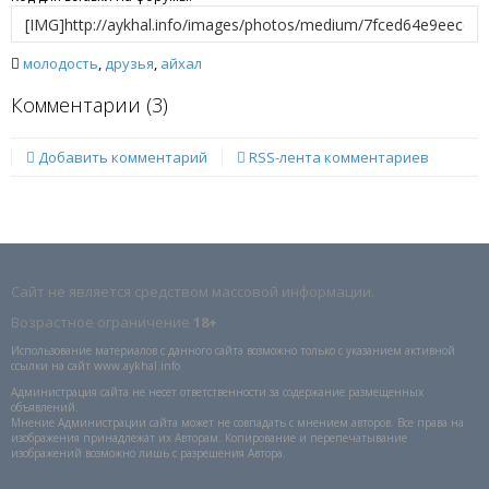
молодость
,
друзья
,
айхал
Комментарии (
3
)
Добавить комментарий
RSS-лента комментариев
Сайт не является средством массовой информации.
Возрастное ограничение
18+
Использование материалов с данного сайта возможно только с указанием активной
ссылки на сайт www.aykhal.info
Администрация сайта не несет ответственности за содержание размещенных
объявлений.
Мнение Администрации сайта может не совпадать с мнением авторов. Все права на
изображения принадлежат их Авторам. Копирование и перепечатывание
изображений возможно лишь с разрешения Автора.