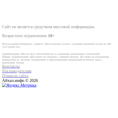
Сайт не является средством массовой информации.
Возрастное ограничение
18+
Использование материалов с данного сайта возможно только с указанием активной ссылки на сайт
www.aykhal.info
Администрация сайта не несет ответственности за содержание размещенных объявлений.
Мнение Администрации сайта может не совпадать с мнением авторов. Все права на изображения
принадлежат их Авторам. Копирование и перепечатывание изображений возможно лишь с
разрешения Автора.
Контакты
Рекламодателям
Правила сайта
Айхал.инфо © 2026