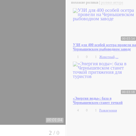
похожие ролики |
ролики автора
00:03:54
УЗИ для 400 особей осетра провели на
Чернышевском рыбоводном заводе
1
0
1
Животный,...
00:03:18
«Энергия воды»: база в
Чернышевском станет точкой
притяжения для туристов
4
0
1
Развлечения
00:01:04
2
/
0