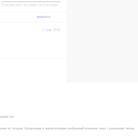
За ролик пока что никто не голосовал...
нравится
23 мая 2026
aykhal.info
длежат их Авторам. Копирование и перепечатывание изображений возможно лишь с разрешения Автора.