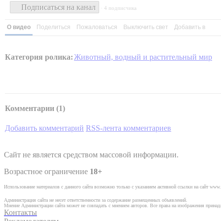
Подписаться на канал
· 4 подписчика
О видео
Поделиться
Пожаловаться
Выключить свет
Добавить в
Категория ролика:
Животный, водный и растительный мир
Комментарии (
1
)
Добавить комментарий
RSS-лента комментариев
Сайт не является средством массовой информации.
Возрастное ограничение
18+
Использование материалов с данного сайта возможно только с указанием активной ссылки на сайт www.
Администрация сайта не несет ответственности за содержание размещенных объявлений.
Мнение Администрации сайта может не совпадать с мнением авторов. Все права на изображения прина
Контакты