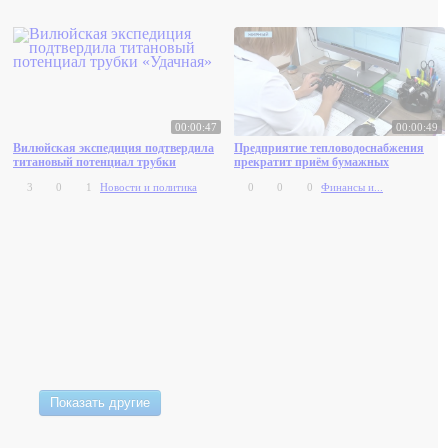
00:00:47
00:00:49
Вилюйская экспедиция подтвердила
Предприятие тепловодоснабжения
титановый потенциал трубки
прекратит приём бумажных
«Удачная»
показаний за услуги
3
0
1
Новости и политика
0
0
0
Финансы и...