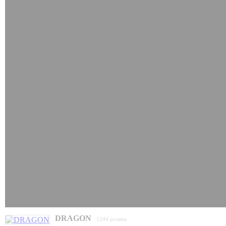
DRAGON
· 1244 ролика